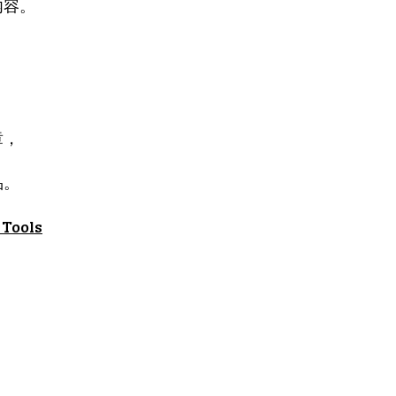
内容。
章，
品。
 Tools